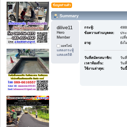
ข้อมูลส่วนตัว
Summary
dilive11 
กระทู้:
4988
Hero 
ข้อความส่วนบุคคล:
ประ
Member
เปลี
อายุ:
ยังไ
ออฟไลน์
แสดงกระทู้
แสดงสถิติ
วันที่สมัครสมาชิก:
วันท
เวลาท้องถิ่น:
วันท
ใช้งานล่าสุด:
วันนี