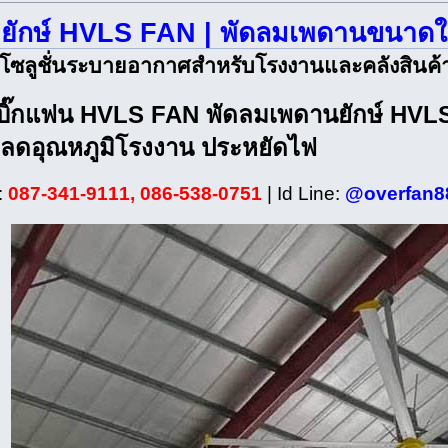
มยักษ์ HVLS FAN | พัดลมเพดานขนาดใ
โซลูชั่นระบายอากาศสำหรับโรงงานและคลังสินค้
บิ๊กแฟน HVLS FAN
พัดลมเพดานยักษ์ HVL
 ลดอุณหภูมิโรงงาน ประหยัดไฟ
:
087-341-9111, 086-538-0751
| Id Line:
@overfan8