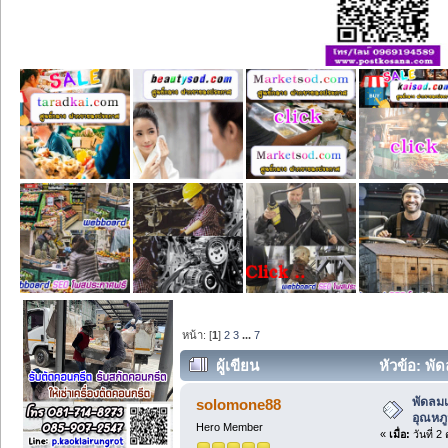
หน้า: [
1
]
2
3
...
7
ผู้เขียน
หัวข้อ: พั
พัดลม
solomone88
อุณหภู
Hero Member
«
เมื่อ:
วันที่ 2