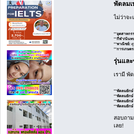
พัดลมเ
ไม่ว่าจะ
**
อุตสาหกร
**
กีฬา/นันท
**
พาณิชย์:
ศู
**
การเกษตร
รุ่นแล
เรามี พ
**
พัดลมยักษ
**
พัดลมยักษ
**
พัดลมยักษ
**
พัดลมยักษ
สอบถา
เลย!