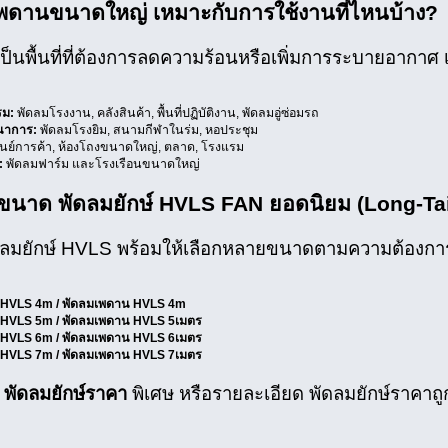
พดานขนาดใหญ่ เหมาะกับการใช้งานที่ไหนบ้าง?
เป็นพื้นที่ที่ต้องการลดความร้อนหรือเพิ่มการระบายอากาศ เ
รม:
พัดลมโรงงาน, คลังสินค้า, พื้นที่ปฏิบัติงาน, พัดลมอู่ซ่อมรถ
นาการ:
พัดลมโรงยิม, สนามกีฬาในร่ม, หอประชุม
นย์การค้า, ห้องโถงขนาดใหญ่, ตลาด, โรงแรม
:
พัดลมฟาร์ม และโรงเรือนขนาดใหญ่
ะขนาด พัดลมยักษ์ HVLS FAN ยอดนิยม (Long-Ta
ัดลมยักษ์ HVLS พร้อมให้เลือกหลายขนาดตามความต้องกา
์ HVLS 4m / พัดลมเพดาน HVLS 4m
์ HVLS 5m / พัดลมเพดาน HVLS 5เมตร
์ HVLS 6m / พัดลมเพดาน HVLS 6เมตร
์ HVLS 7m / พัดลมเพดาน HVLS 7เมตร
ม
พัดลมยักษ์ราคา
พิเศษ หรือรายละเอียด พัดลมยักษ์ราคาถู