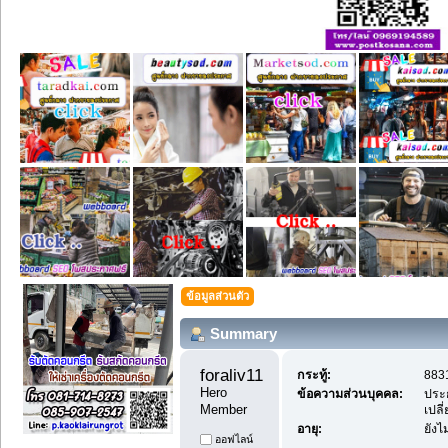
ข้อมูลส่วนตัว
Summary
foraliv11 
กระทู้:
8831
Hero 
ข้อความส่วนบุคคล:
ประ
Member
เปลี
อายุ:
ยังไ
ออฟไลน์