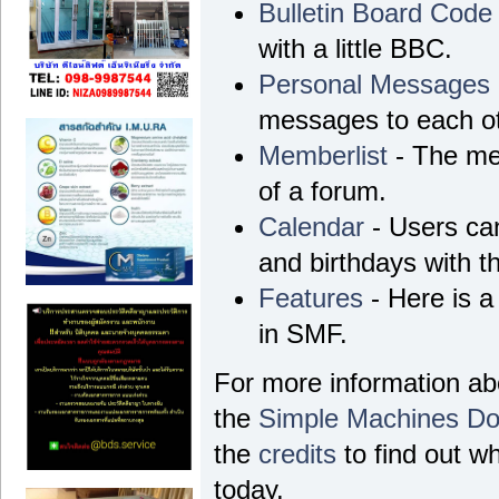
Bulletin Board Code
with a little BBC.
Personal Messages
messages to each ot
Memberlist
- The me
of a forum.
Calendar
- Users can
and birthdays with t
Features
- Here is a
in SMF.
For more information a
the
Simple Machines Do
the
credits
to find out w
today.