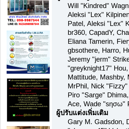
Will "Kindred" Wagne
Aleksi "Lex" Kilpine
Patel, Aleksi "Lex" 
br360, CapadY, Cha
Eliana Tamerin, Fie
gbsothere, Harro, H
Jeremy "jerm" Strik
"greyknight17" Hou, 
Mattitude, Mashby, M
MrPhil, Nick "Fizzy"
Piro "Sarge" Dhima,
Ace, Wade "sησω" P
ผู้ปรับแต่งเพิ่มเติม
Gary M. Gadsdon, D