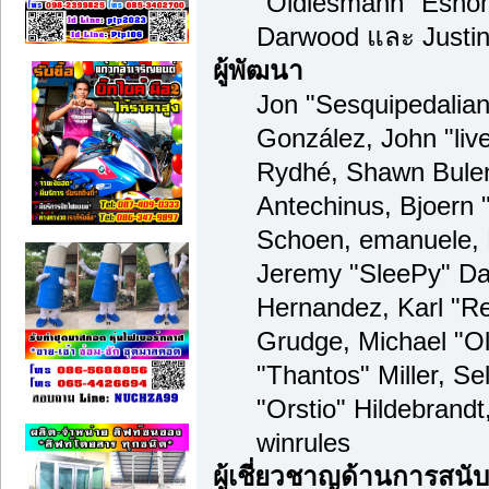
"Oldiesmann" Esho
Darwood และ Justin
ผู้พัฒนา
Jon "Sesquipedalian"
González, John "li
Rydhé, Shawn Bulen
Antechinus, Bjoern "
Schoen, emanuele, 
Jeremy "SleePy" Da
Hernandez, Karl "R
Grudge, Michael "O
"Thantos" Miller, S
"Orstio" Hildebrand
winrules
ผู้เชี่ยวชาญด้านการสนั