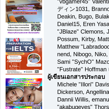
"vbgamer45" Valenti
ディン1031, Brannon 
Deakin, Bugo, Bulak
Daniel15, Eren Yas
"JBlaze" Clemons, J
Possum, Kirby, Mat
Matthew "Labradood
nend, Nibogo, Niko, 
Sami "SychO" Mazou
"Fustrate" Hoffman
ผู้เขียนเอกสารประกอบ
Michele "Illori" Dav
Dickerson, Angellina
Dannii Willis, ema
"akabugeyes" Thors