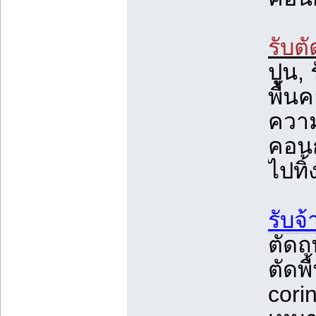
รับต
ปูน, 
พื้น
ความ
คอนก
ไปทิ้
รับจ้
ตัดถ
ตัดพื
cori