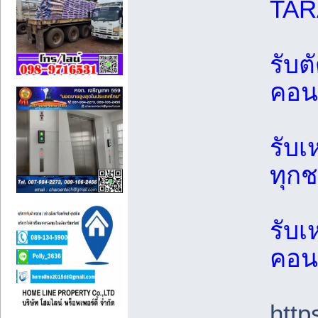
TAR
รับต
คอนก
รับเ
ทุกช
รับเ
คอน
http