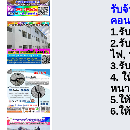
รับจ
คอนก
1.รั
2.รั
ไฟ,
3.รั
4. ใ
หนา
5.ให้
6.ให