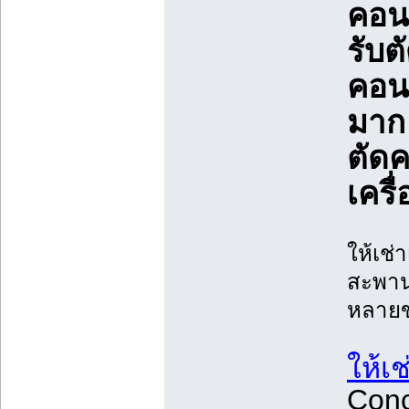
คอน
รับต
คอนก
มาก
ตัดค
เครื
ให้เช่า
สะพาน/
หลาย
ให้เช
Conc