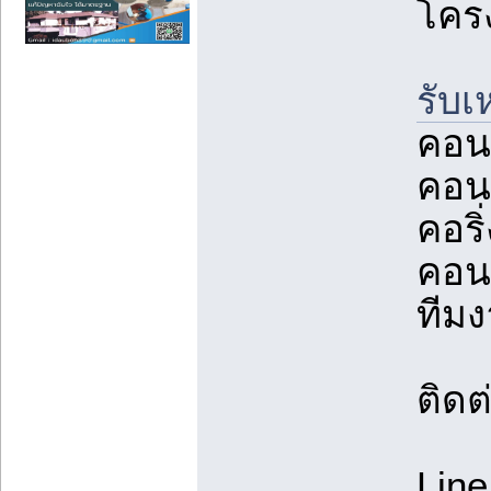
โคร
รับ
คอน
คอนก
คอริ
คอนก
ทีม
ติดต
Line