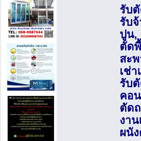
รับต
รับจ
ปูน,
ตัดพ
สะพา
เช่า
รับ
คอนก
ตัดถ
งาน
ผนัง