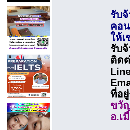
รับจ
คอน
ให้เ
รับจ
ติดต
Line
Ema
ที่อย
ขวั
อ.เม