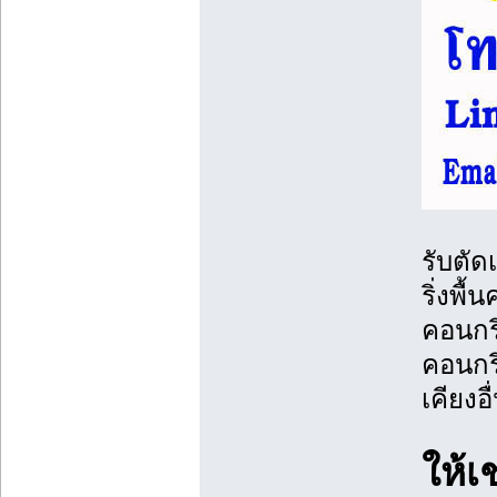
รับตัด
ริ่งพื
คอนกร
คอนกร
เคียงอ
ให้เ