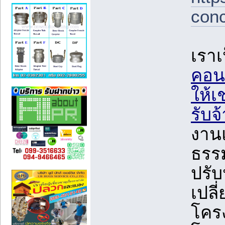
conc
เราเ
คอนก
ให้เ
รับจ
งาน
ธรรม
ปรับ
เปลี
โครง