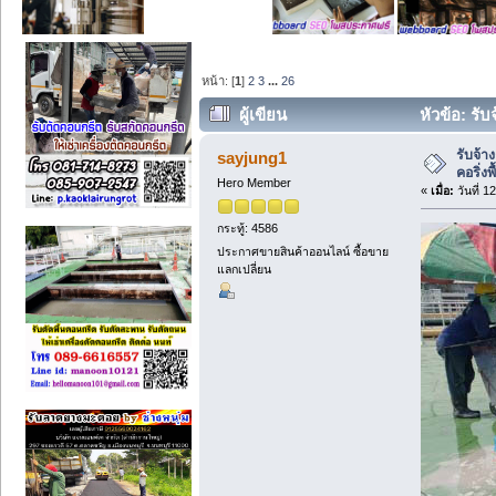
หน้า: [
1
]
2
3
...
26
ผู้เขียน
หัวข้อ: รั
(อ่าน 35988 ครั้ง)
รับจ้า
sayjung1
คอริ่ง
Hero Member
«
เมื่อ:
วันที่ 
กระทู้: 4586
ประกาศขายสินค้าออนไลน์ ซื้อขาย
แลกเปลี่ยน