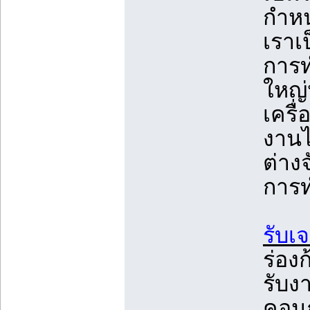
กำห
เราเ
การท
ใหญ่
เครื
งานไ
ต่าง
การ
รับเ
ร่อง
รับง
คอนก