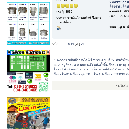
อุตสาหกรร
โรงงาน โกดั
«
ตอบกลับ #299
กระทู้: 3939
2026, 12:25:0
ประกาศขายสินค้าออนไลน์ ซื้อขาย
แลกเปลี่ยน
ขออนุญาต อั
หน้า:
1
...
18
19
[
20
]
21
 ประกาศขายสินค้าออนไลน์ ซื้อขายแลกเปลี่ยน  สินค้าใ
หมวดหมู่พัดลมอุตสาหกรรมติดผนัง/ตั้งพื้น พัดลมราคาถูก แอ
โพสฟรี สินค้าอุตสาหกรรม แอร์บ้าน เคมีภัณฑ์ ติวภาษาอ
พัดลมโรงงาน พัดลมดูดอากาศโรงงาน พัดลมอุตสาหกรร
กระโดดไป