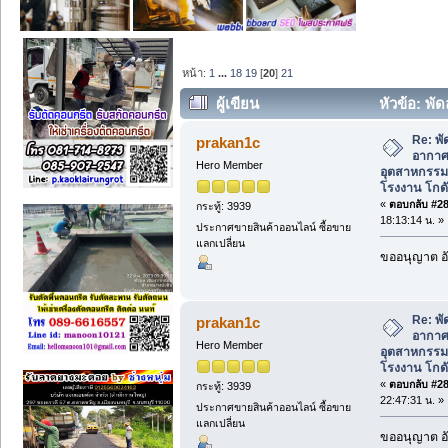
หน้า:
1
...
18
19
[
20
]
21
ผู้เขียน
หัวข้อ: พ
สำหรับระบายอากาศในโรงงาน โกดัง (อ่า
Re: พ
prakan1c
อากาศ
Hero Member
อุตสาหกรร
โรงงาน โกดั
«
ตอบกลับ #285
กระทู้: 3939
18:13:14 น. »
ประกาศขายสินค้าออนไลน์ ซื้อขาย
แลกเปลี่ยน
ขออนุญาต อั
Re: พ
prakan1c
อากาศ
Hero Member
อุตสาหกรร
โรงงาน โกดั
«
ตอบกลับ #286
กระทู้: 3939
22:47:31 น. »
ประกาศขายสินค้าออนไลน์ ซื้อขาย
แลกเปลี่ยน
ขออนุญาต อั