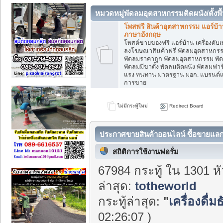
หมวดหมู่พัดลมอุตสาหกรรมติดผนัง/ตั้งพื้น
โพสฟรี สินค้าอุตสาหกรรม แอร์บ้า
รับเหมาก่อสร้าง และสินค้าอื่นๆ
ภาษาอังกฤษ
โพสต์ขายของฟรี แอร์บ้าน เครื่องดับเพล
ลงโฆษณาสินค้าฟรี พัดลมอุตสาหกรรมติ
พัดลมราคาถูก พัดลมอุตสาหกรรม พัดล
พัดลมมีขาตั้ง พัดลมติดผนัง พัดลมฟาร
แรง ทนทาน มาตรฐาน มอก. แบรนด์แท้
การขาย
ไม่มีกระทู้ใหม่
Redirect Board
ประกาศขายสินค้าออนไลน์ ซื้อขายแลกเ
ขายรถ.ลงประกาศฟรีออนไลน์ โพสฟรี -
สถิติการใช้งานฟอรั่ม
67984 กระทู้ ใน 1301 ห
ล่าสุด:
totheworld
กระทู้ล่าสุด:
"
เครื่องดื่ม
02:26:07 )